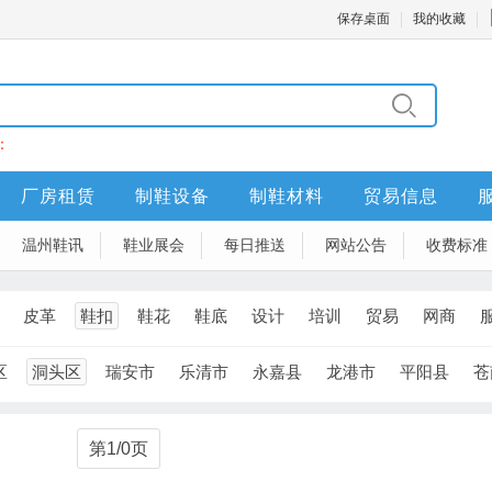
保存桌面
我的收藏
：
厂房租赁
制鞋设备
制鞋材料
贸易信息
温州鞋讯
鞋业展会
每日推送
网站公告
收费标准
皮革
鞋扣
鞋花
鞋底
设计
培训
贸易
网商
区
洞头区
瑞安市
乐清市
永嘉县
龙港市
平阳县
苍
第1/0页